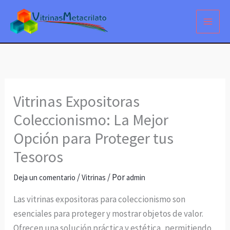
Ir
al
contenido
Vitrinas Expositoras
Coleccionismo: La Mejor
Opción para Proteger tus
Tesoros
/
/ Por
Deja un comentario
Vitrinas
admin
Las vitrinas expositoras para coleccionismo son
esenciales para proteger y mostrar objetos de valor.
Ofrecen una solución práctica y estética, permitiendo