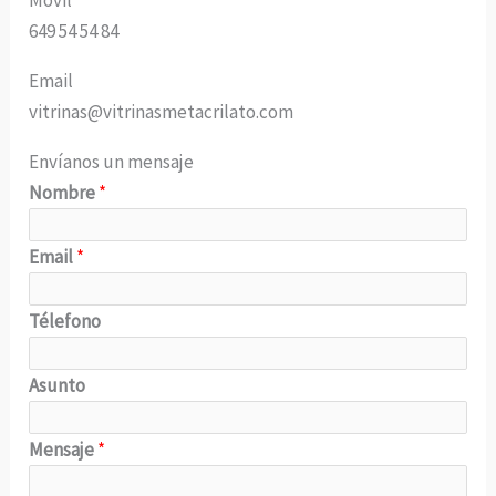
649 54 54 84
Email
vitrinas@vitrinasmetacrilato.com
Envíanos un mensaje
Nombre
*
Email
*
Télefono
Asunto
Mensaje
*