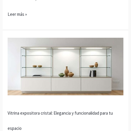
Leer más »
Vitrina
expositora
cristal:
Elegancia
y
funcionalidad
para
tu
espacio
Vitrina expositora cristal: Elegancia y funcionalidad para tu
espacio