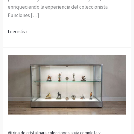
enriqueciendo la experiencia del coleccionista.
Funciones […]
Leer más »
Vitrina
de
cristal
para
colecciones:
guía
completa
y
recomendaciones
Vitrina de cristal para colecciones: guía completa y