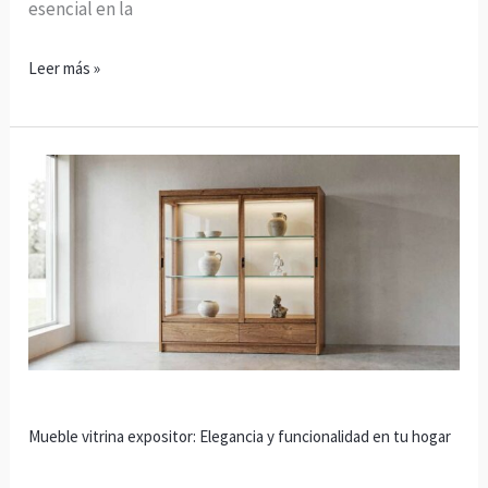
esencial en la
Leer más »
Mueble
vitrina
expositor:
Elegancia
y
funcionalidad
en
tu
hogar
Mueble vitrina expositor: Elegancia y funcionalidad en tu hogar