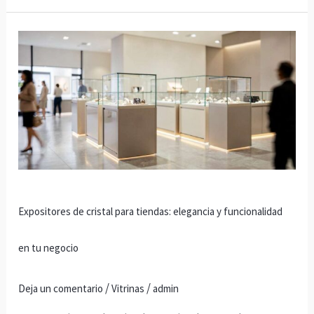
Expositores
de
cristal
para
tiendas:
elegancia
y
funcionalidad
en
Expositores de cristal para tiendas: elegancia y funcionalidad
tu
negocio
en tu negocio
/
/
Deja un comentario
Vitrinas
admin