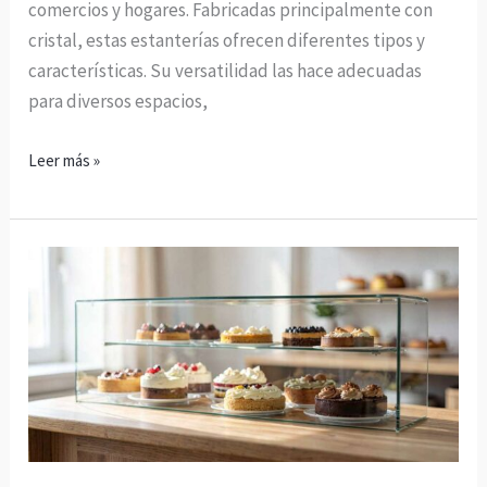
comercios y hogares. Fabricadas principalmente con
cristal, estas estanterías ofrecen diferentes tipos y
características. Su versatilidad las hace adecuadas
para diversos espacios,
Leer más »
Expositor
tartas
cristal:
elegancia
y
funcionalidad
para
tus