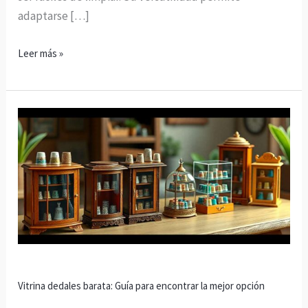
adaptarse […]
Leer más »
Vitrina
dedales
barata:
Guía
para
encontrar
la
mejor
opción
Vitrina dedales barata: Guía para encontrar la mejor opción