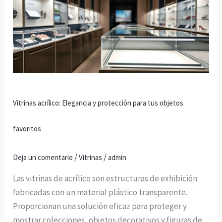
Elegancia
y
protección
para
tus
objetos
favoritos
Vitrinas acrílico: Elegancia y protección para tus objetos
favoritos
/
/
Deja un comentario
Vitrinas
admin
Las vitrinas de acrílico son estructuras de exhibición
fabricadas con un material plástico transparente.
Proporcionan una solución eficaz para proteger y
mostrar colecciones, objetos decorativos y figuras de