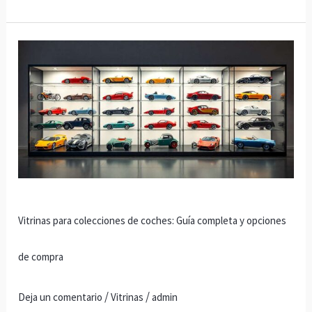
Vitrinas
para
colecciones
de
coches:
Guía
completa
y
opciones
Vitrinas para colecciones de coches: Guía completa y opciones
de
compra
de compra
/
/
Deja un comentario
Vitrinas
admin