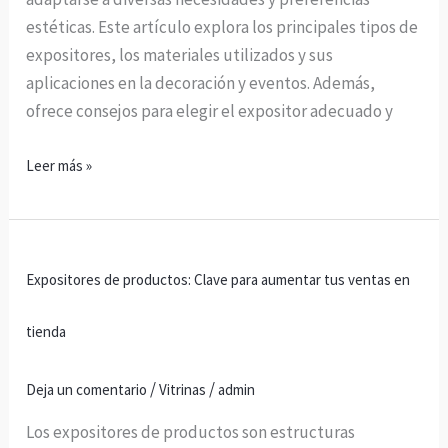
mejor
estéticas. Este artículo explora los principales tipos de
expositores, los materiales utilizados y sus
aplicaciones en la decoración y eventos. Además,
ofrece consejos para elegir el expositor adecuado y
Leer más »
Expositores
Expositores de productos: Clave para aumentar tus ventas en
de
productos:
tienda
Clave
para
/
/
Deja un comentario
Vitrinas
admin
aumentar
tus
Los expositores de productos son estructuras