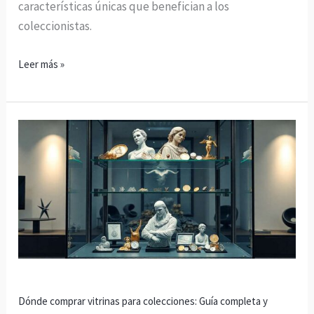
características únicas que benefician a los
coleccionistas.
Leer más »
Dónde
comprar
vitrinas
para
colecciones:
Guía
completa
y
mejores
Dónde comprar vitrinas para colecciones: Guía completa y
opciones