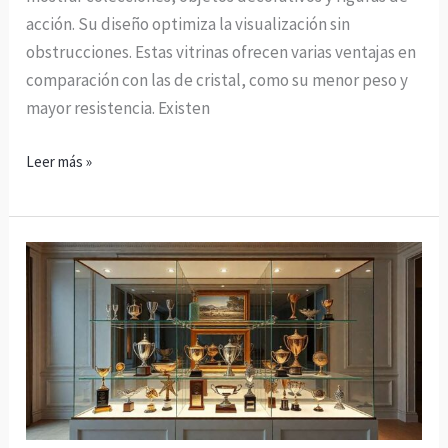
acción. Su diseño optimiza la visualización sin
obstrucciones. Estas vitrinas ofrecen varias ventajas en
comparación con las de cristal, como su menor peso y
mayor resistencia. Existen
Leer más »
Vitrinas
personalizadas:
La
mejor
manera
de
proteger