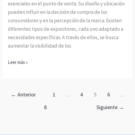
ventas
esenciales en el punto de venta. Su diseño y ubicación
en
pueden influir en la decisión de compra de los
tienda
consumidores y en la percepción de la marca. Existen
diferentes tipos de expositores, cada uno adaptado a
necesidades específicas. A través de ellos, se busca
aumentar la visibilidad de los
Leer más »
←
Anterior
1
…
4
5
6
…
8
Siguiente
→