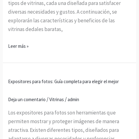
tipos de vitrinas, cada una diseñada para satisfacer
diversas necesidades y gustos. A continuación, se
explorarán las características y beneficios de las
vitrinas dedales baratas,
Leer más »
Expositores
Expositores para fotos: Guía completa para elegir el mejor
para
fotos:
/
/
Deja un comentario
Vitrinas
admin
Guía
completa
Los expositores para fotos son herramientas que
para
permiten mostrar y proteger imágenes de manera
elegir
atractiva. Existen diferentes tipos, diseñados para
el
adaptarse a diversas necesidades y preferencias