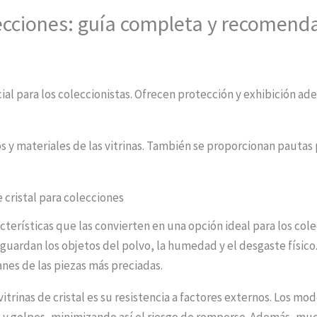
olecciones: guía completa y recomend
cial para los coleccionistas. Ofrecen protección y exhibición a
os y materiales de las vitrinas. También se proporcionan pautas 
e cristal para colecciones
racterísticas que las convierten en una opción ideal para los co
uardan los objetos del polvo, la humedad y el desgaste físico.
anes de las piezas más preciadas.
itrinas de cristal es su resistencia a factores externos. Los mo
s y golpes, minimizando así el riesgo de romperse. Además, muc