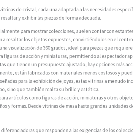
itrinas de cristal, cada una adaptada a las necesidades específic
resaltar y exhibir las piezas de forma adecuada.
almente para mostrar colecciones, suelen contar con estantes
n a resaltar los objetos expuestos, convirtiéndolos en el centro
una visualización de 360 grados, ideal para piezas que requier
 figuras de acción y miniaturas, permitiendo al espectador apr
stas que tienen un presupuesto ajustado, hay opciones más ac
mente, están fabricadas con materiales menos costosos y pueden
eñadas para la exhibición de joyas, estas vitrinas a menudo inc
bo, sino que también realza su brillo y estética.
ra artículos como figuras de acción, miniaturas y otros objetos
ños y formas. Desde vitrinas de mesa hasta grandes unidades d
s diferenciadoras que responden a las exigencias de los colecci