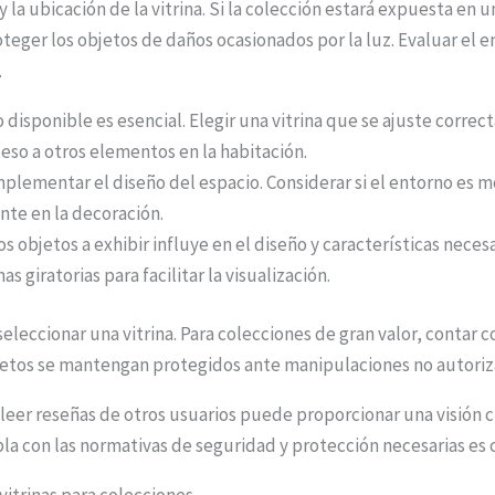
la ubicación de la vitrina. Si la colección estará expuesta en 
roteger los objetos de daños ocasionados por la luz. Evaluar el
.
 disponible es esencial. Elegir una vitrina que se ajuste corre
ceso a otros elementos en la habitación.
plementar el diseño del espacio. Considerar si el entorno es mo
te en la decoración.
s objetos a exhibir influye en el diseño y características necesa
s giratorias para facilitar la visualización.
eleccionar una vitrina. Para colecciones de gran valor, contar 
objetos se mantengan protegidos ante manipulaciones no autoriz
 leer reseñas de otros usuarios puede proporcionar una visión c
a con las normativas de seguridad y protección necesarias es c