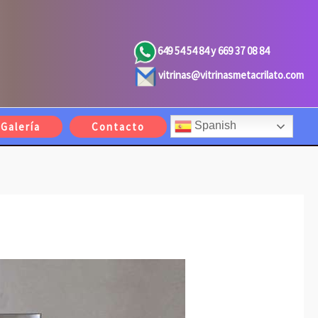
649 54 54 84 y 669 37 08 84
vitrinas@vitrinasmetacrilato.com
Spanish
Galería
Contacto