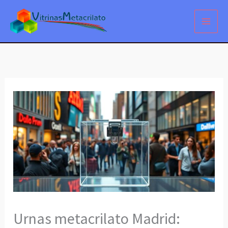
Ir
al
contenido
Urnas metacrilato Madrid: