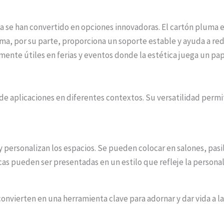
se han convertido en opciones innovadoras. El cartón pluma es 
puma, por su parte, proporciona un soporte estable y ayuda a re
ente útiles en ferias y eventos donde la estética juega un pap
de aplicaciones en diferentes contextos. Su versatilidad permi
 y personalizan los espacios. Se pueden colocar en salones, pa
ticas pueden ser presentadas en un estilo que refleje la persona
convierten en una herramienta clave para adornar y dar vida a la