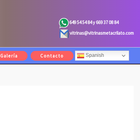
649 54 54 84 y 669 37 08 84
vitrinas@vitrinasmetacrilato.com
Spanish
Galería
Contacto