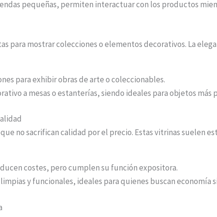
iendas pequeñas, permiten interactuar con los productos mient
ectas para mostrar colecciones o elementos decorativos. La elega
lones para exhibir obras de arte o coleccionables.
orativo a mesas o estanterías, siendo ideales para objetos más
calidad
e no sacrifican calidad por el precio. Estas vitrinas suelen est
reducen costes, pero cumplen su función expositora.
limpias y funcionales, ideales para quienes buscan economía sin
a