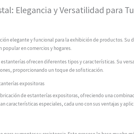
stal: Elegancia y Versatilidad para T
pción elegante y funcional para la exhibición de productos. Su d
ón popular en comercios y hogares.
 estanterías ofrecen diferentes tipos y características. Su vers
lones, proporcionando un toque de sofisticación.
stanterías expositoras
fabricación de estanterías expositoras, ofreciendo una combinac
tan características especiales, cada uno con sus ventajas y apli
o para aumentar su resistencia. Este proceso lo hace mucho má