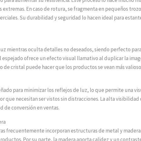
extremas. En caso de rotura, se fragmenta en pequeños trozos
ciales. Su durabilidad y seguridad lo hacen ideal para estan
e luz mientras oculta detalles no deseados, siendo perfecto pa
stal espejado ofrece un efecto visual llamativo al duplicar la i
po de cristal puede hacer que los productos se vean más valiosos
eñado para minimizar los reflejos de luz, lo que permite una vis
or que necesitan ser vistos sin distracciones. La alta visibilid
d de conversión en ventas.
era
oras frecuentemente incorporan estructuras de metal y madera. 
 productos. Por su parte, la madera aporta calidez y un contras