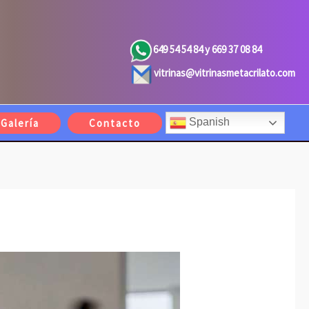
649 54 54 84 y 669 37 08 84
vitrinas@vitrinasmetacrilato.com
Spanish
Galería
Contacto