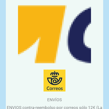
ENVÍOS
ENVIOS contra-reembolso por correos sólo 12€ (La