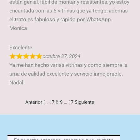
están genial, fácil de montar y resistentes, yo estoy
encantada con las 6 vitrinas que ya tengo, además
el trato es fabuloso y rápido por WhatsApp.
Monica
Excelente
octubre 27, 2024
Ya me han hecho varias vitrinas y como siempre la
urna de calidad excelente y servicio inmejorable.
Nadal
Navegación
Página
Página
…
Página
8
Página
…
Página
Anterior
1
7
9
17
Siguiente
de
las
reseñas
del