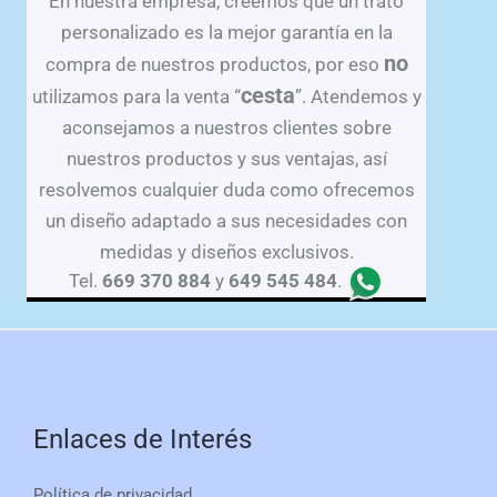
En nuestra empresa, creemos que un trato
sitio
personalizado es la mejor garantía en la
no
compra de nuestros productos, por eso
cesta
utilizamos para la venta “
”. Atendemos y
aconsejamos a nuestros clientes sobre
nuestros productos y sus ventajas, así
resolvemos cualquier duda como ofrecemos
un diseño adaptado a sus necesidades con
medidas y diseños exclusivos.
Tel.
669 370 884
y
649 545 484
.
Enlaces de Interés
Política de privacidad